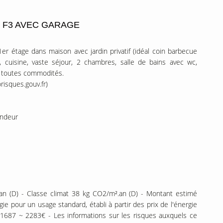
 F3 AVEC GARAGE
 étage dans maison avec jardin privatif (idéal coin barbecue
cuisine, vaste séjour, 2 chambres, salle de bains avec wc,
e toutes commodités.
risques.gouv.fr)
endeur
n (D) - Classe climat 38 kg CO2/m².an (D) - Montant estimé
e pour un usage standard, établi à partir des prix de l'énergie
 1687 ~ 2283€ - Les informations sur les risques auxquels ce