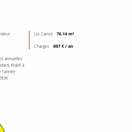
endeur
Loi Carrez
76.14 m²
Charges
807 € / an
s annuelles
dard, établi à
e l'année
283€