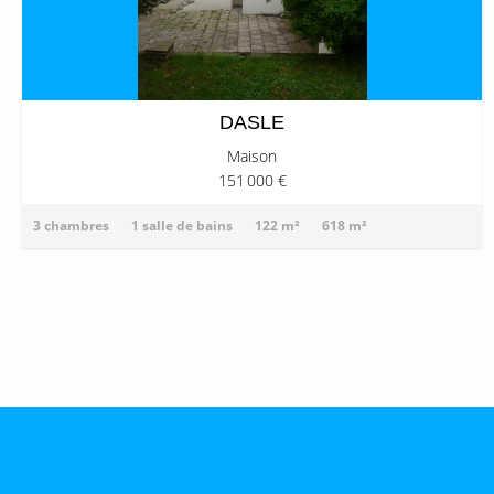
DASLE
Maison
151 000 €
3 chambres
1 salle de bains
122 m²
618 m²