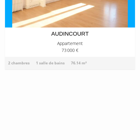
AUDINCOURT
Appartement
73 000 €
2 chambres
1 salle de bains
76.14 m²